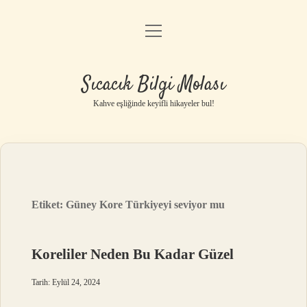
menüyü
Anasayfa
aç
Gizlilik Politikası
Sıcacık Bilgi Molası
Yasal Uyarı
Kahve eşliğinde keyifli hikayeler bul!
Hakkımızda
Etiket:
Güney Kore Türkiyeyi seviyor mu
Koreliler Neden Bu Kadar Güzel
Tarih: Eylül 24, 2024