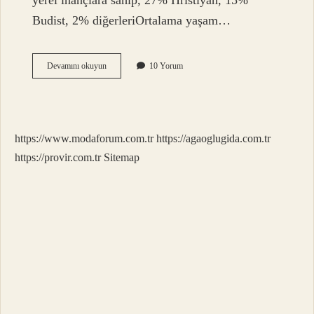
yerel inançlara sahip, 27% Hristiyan, 15%
Budist, 2% diğerleriOrtalama yaşam…
Koreliler
Devamını okuyun
10 Yorum
Neden
Bu
Kadar
Güzel
https://www.modaforum.com.tr
https://agaoglugida.com.tr
https://provir.com.tr
Sitemap