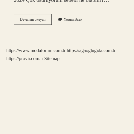
2024 Çok osuruyorum sebebi ne olabilir?…
Gaze
Devamını okuyun
Yorum Bırak
Mi
Gazi
Mi
https://www.modaforum.com.tr
https://agaoglugida.com.tr
https://provir.com.tr
Sitemap