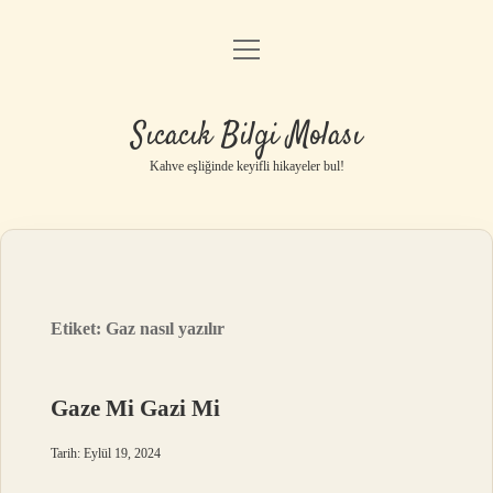
menüyü
Anasayfa
aç
Gizlilik Politikası
Sıcacık Bilgi Molası
Yasal Uyarı
Kahve eşliğinde keyifli hikayeler bul!
Hakkımızda
Etiket:
Gaz nasıl yazılır
Gaze Mi Gazi Mi
Tarih: Eylül 19, 2024