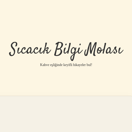
Sıcacık Bilgi Molası
Kahve eşliğinde keyifli hikayeler bul!