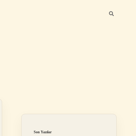
Sidebar
elexbet
tulipbet giriş
Son Yazılar