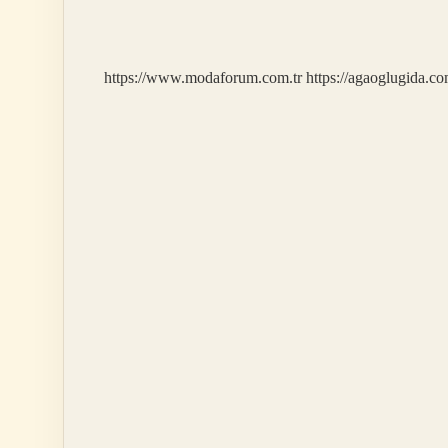
Nedir
Felsefe
https://www.modaforum.com.tr
https://agaoglugida.co