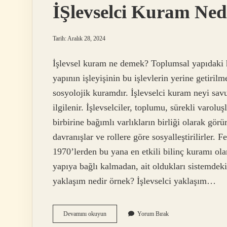
İŞlevselci Kuram Ned
Tarih: Aralık 28, 2024
İşlevsel kuram ne demek? Toplumsal yapıdaki 
yapının işleyişinin bu işlevlerin yerine getiri
sosyolojik kuramdır. İşlevselci kuram neyi savu
ilgilenir. İşlevselciler, toplumu, sürekli varoluş
birbirine bağımlı varlıkların birliği olarak görü
davranışlar ve rollere göre sosyalleştirilirler. F
1970’lerden bu yana en etkili bilinç kuramı olan
yapıya bağlı kalmadan, ait oldukları sistemdeki 
yaklaşım nedir örnek? İşlevselci yaklaşım…
İŞlevselci
Devamını okuyun
Yorum Bırak
Kuram