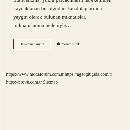
Manyetizma, yüklü parçacıkların hareketinden
kaynaklanan bir olgudur. Buzdolaplarında
yaygın olarak bulunan mıknatıslar,
mıknatıslanma nedeniyle…
Fiziğin
Devamını okuyun
Yorum Bırak
Alt
Dalları
Manyetizma
Nedir
https://www.modaforum.com.tr
https://agaoglugida.com.tr
https://provir.com.tr
Sitemap