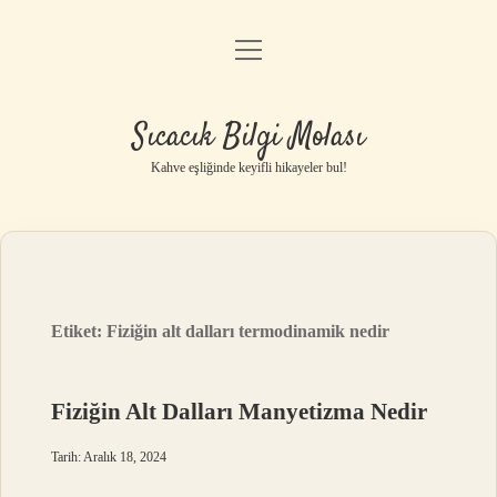
menüyü
Anasayfa
aç
Gizlilik Politikası
Sıcacık Bilgi Molası
Yasal Uyarı
Kahve eşliğinde keyifli hikayeler bul!
Hakkımızda
Etiket:
Fiziğin alt dalları termodinamik nedir
Fiziğin Alt Dalları Manyetizma Nedir
Tarih: Aralık 18, 2024