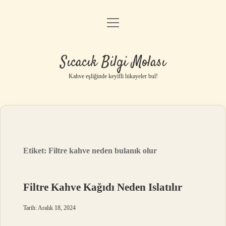
menüyü
Anasayfa
aç
Gizlilik Politikası
Sıcacık Bilgi Molası
Yasal Uyarı
Kahve eşliğinde keyifli hikayeler bul!
Hakkımızda
Etiket:
Filtre kahve neden bulanık olur
Filtre Kahve Kağıdı Neden Islatılır
Tarih: Aralık 18, 2024