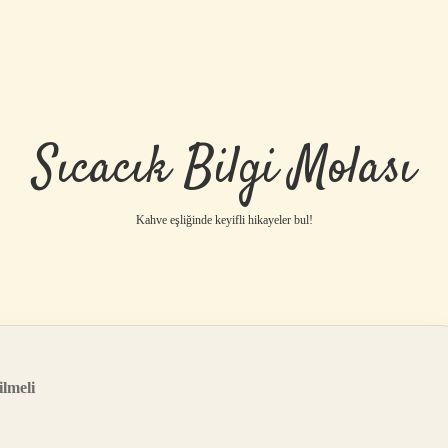
Sıcacık Bilgi Molası
Kahve eşliğinde keyifli hikayeler bul!
ilmeli