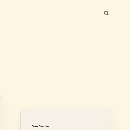
Sidebar
elexbet
tulipbet giriş
Son Yazılar