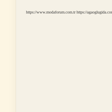
Islatılır
https://www.modaforum.com.tr
https://agaoglugida.co