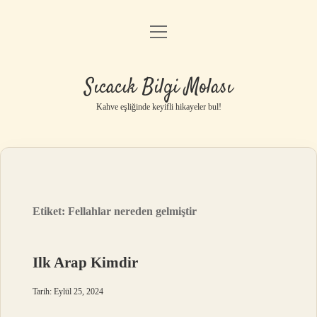
menüyü
Anasayfa
aç
Gizlilik Politikası
Sıcacık Bilgi Molası
Yasal Uyarı
Kahve eşliğinde keyifli hikayeler bul!
Hakkımızda
Etiket:
Fellahlar nereden gelmiştir
Ilk Arap Kimdir
Tarih: Eylül 25, 2024