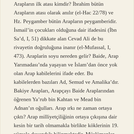
Arapların ilk atası kimdir? İbrahim bütün
Arapların atası olarak anılır (el-Hac 22/78) ve
Hz. Peygamber bütün Arapların peygamberidir.
İsmail’in çocukları olduğuna dair ifadesini (İbn
Sa’d, I, 51) dikkate alan Cevad Ali de bu
rivayetin doğruluğuna inanır (el-Mufassal, I,
473). Araplarin soyu nereden gelir? Baide, Arap
Yarımadası’nda yaşayan ve İslam’dan önce yok
olan Arap kabilelerini ifade eder. Bu
kabilelerden bazıları Ad, Semud ve Amalika’dır.
Bakiye Arapları, Arapçayı Baide Araplarından
öğrenen Ya’rub bin Kahtan ve Mead bin
Adnan’ın oğulları. Arap ırkı ne zaman ortaya
çıktı? Arap milliyetçiliğinin ortaya çıkışına dair
kesin bir tarih olmamakla birlikte köklerinin 19.