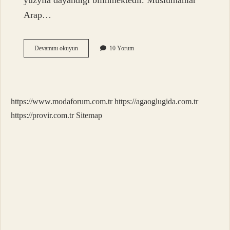
yüzyıla dayandığı bilinmektedir. Müslümanlar
Arap…
Ilk
Devamını okuyun
10 Yorum
Arap
Kimdir
https://www.modaforum.com.tr
https://agaoglugida.com.tr
https://provir.com.tr
Sitemap