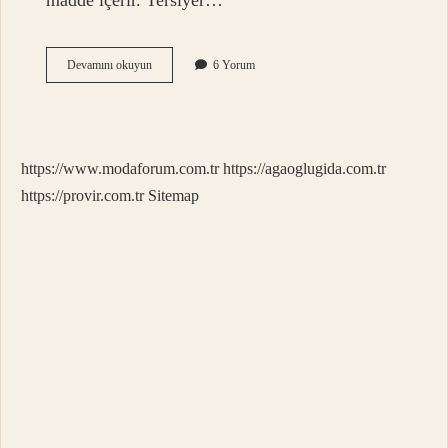
madde içerir. Tersiyer…
Hazır
Devamını okuyun
6 Yorum
Çorba
Nasıl
Üretiliyor
https://www.modaforum.com.tr
https://agaoglugida.com.tr
https://provir.com.tr
Sitemap