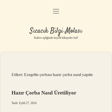
menüyü
Anasayfa
aç
Gizlilik Politikası
Sıcacık Bilgi Molası
Yasal Uyarı
Kahve eşliğinde keyifli hikayeler bul!
Hakkımızda
Etiket:
Ezogelin çorbası hazır çorba nasıl yapılır
Hazır Çorba Nasıl Üretiliyor
Tarih: Eylül 27, 2024