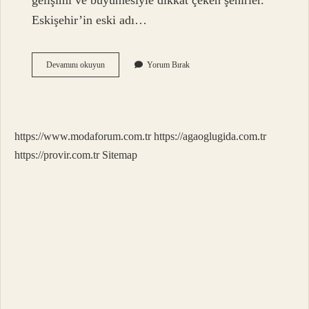
gelişimi ve büyümesiyle dikkat çeken şehirler.
Eskişehir’in eski adı…
Eskişehir
Devamını okuyun
Yorum Bırak
Nasıl
Bir
Kelimedir
https://www.modaforum.com.tr
https://agaoglugida.com.tr
https://provir.com.tr
Sitemap