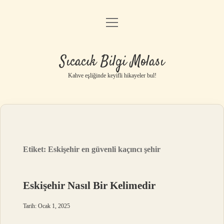
menüyü
Anasayfa
aç
Gizlilik Politikası
Sıcacık Bilgi Molası
Yasal Uyarı
Kahve eşliğinde keyifli hikayeler bul!
Hakkımızda
Etiket:
Eskişehir en güvenli kaçıncı şehir
Eskişehir Nasıl Bir Kelimedir
Tarih: Ocak 1, 2025