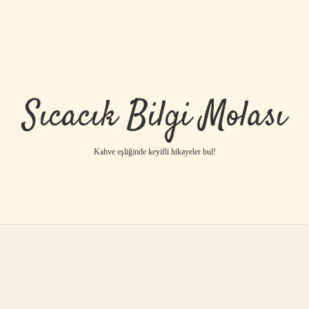
Sıcacık Bilgi Molası
Kahve eşliğinde keyifli hikayeler bul!