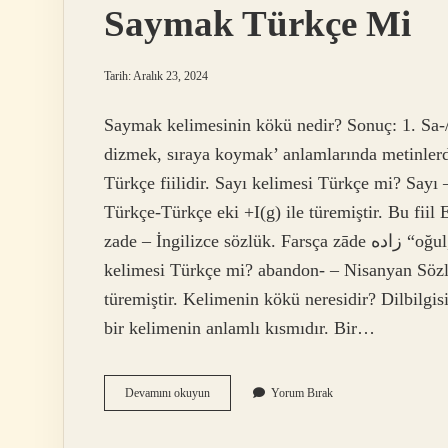
Saymak Türkçe Mi
Tarih: Aralık 23, 2024
Saymak kelimesinin kökü nedir? Sonuç: 1. Sa-/
dizmek, sıraya koymak’ anlamlarında metinlerd
Türkçe fiilidir. Sayı kelimesi Türkçe mi? Sayı
Türkçe-Türkçe eki +I(g) ile türemiştir. Bu fiil
zade – İngilizce sözlük. Farsça zāde زاده “oğul, oğul” kelimesinden gelen bir ödünç kelimedir. Bırak
kelimesi Türkçe mi? abandon- – Nisanyan Sözl
türemiştir. Kelimenin kökü neresidir? Dilbilgis
bir kelimenin anlamlı kısmıdır. Bir…
Saymak
Devamını okuyun
Yorum Bırak
Türkçe
Mi