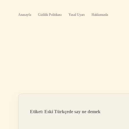
Anasayfa
Gizlilik Politikası
Yasal Uyarı
Hakkımızda
Etiket:
Eski Türkçede say ne demek