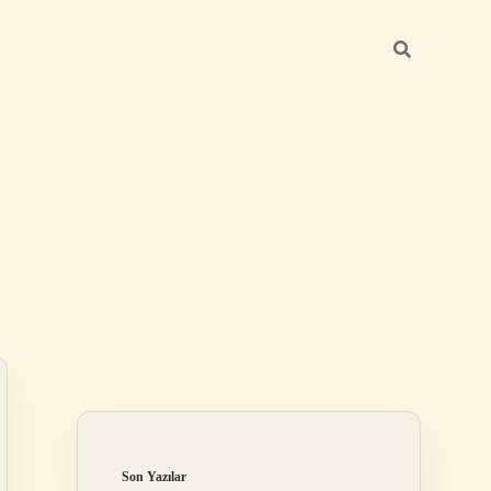
Sidebar
elexbet
tulipbet giriş
Son Yazılar