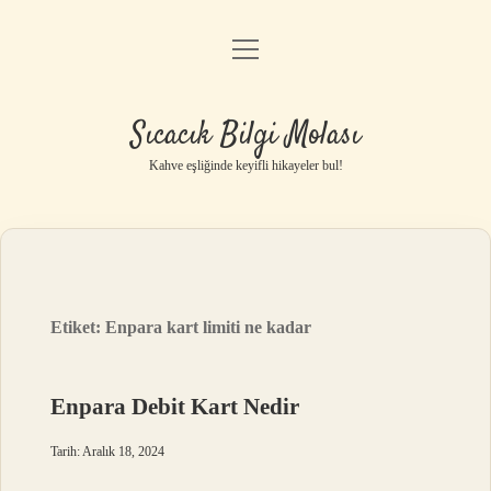
menüyü
Anasayfa
aç
Gizlilik Politikası
Sıcacık Bilgi Molası
Yasal Uyarı
Kahve eşliğinde keyifli hikayeler bul!
Hakkımızda
Etiket:
Enpara kart limiti ne kadar
Enpara Debit Kart Nedir
Tarih: Aralık 18, 2024