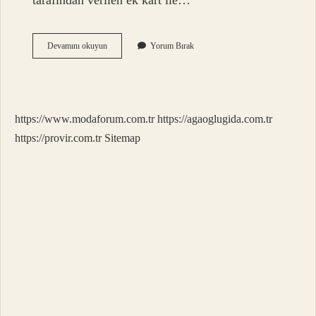
tarafından verilen ek kart ile…
Enpara
Devamını okuyun
Yorum Bırak
Debit
Kart
Nedir
https://www.modaforum.com.tr
https://agaoglugida.com.tr
https://provir.com.tr
Sitemap