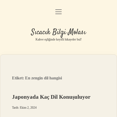
menüyü
Anasayfa
aç
Gizlilik Politikası
Sıcacık Bilgi Molası
Yasal Uyarı
Kahve eşliğinde keyifli hikayeler bul!
Hakkımızda
Etiket:
En zengin dil hangisi
Japonyada Kaç Dil Konuşuluyor
Tarih: Ekim 2, 2024