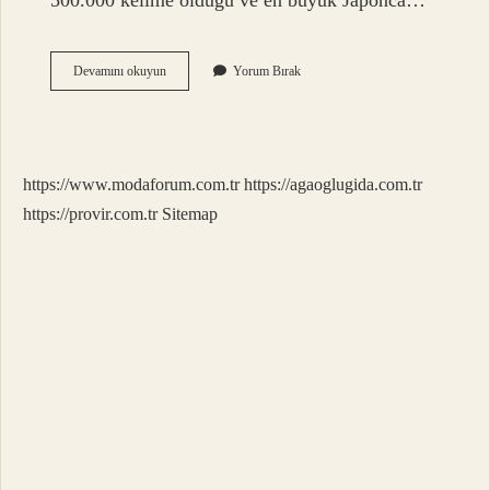
500.000 kelime olduğu ve en büyük Japonca…
Japonyada
Devamını okuyun
Yorum Bırak
Kaç
Dil
Konuşuluyor
https://www.modaforum.com.tr
https://agaoglugida.com.tr
https://provir.com.tr
Sitemap