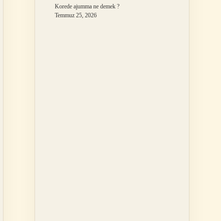
Korede ajumma ne demek ?
Temmuz 25, 2026