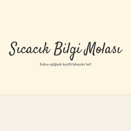
Sıcacık Bilgi Molası
Kahve eşliğinde keyifli hikayeler bul!