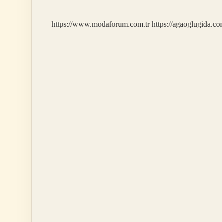
Gün
Açılır
https://www.modaforum.com.tr
https://agaoglugida.co
Mı