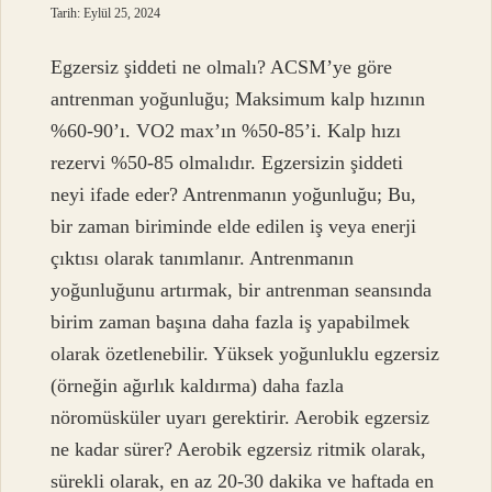
Tarih: Eylül 25, 2024
Egzersiz şiddeti ne olmalı? ACSM’ye göre
antrenman yoğunluğu; Maksimum kalp hızının
%60-90’ı. VO2 max’ın %50-85’i. Kalp hızı
rezervi %50-85 olmalıdır. Egzersizin şiddeti
neyi ifade eder? Antrenmanın yoğunluğu; Bu,
bir zaman biriminde elde edilen iş veya enerji
çıktısı olarak tanımlanır. Antrenmanın
yoğunluğunu artırmak, bir antrenman seansında
birim zaman başına daha fazla iş yapabilmek
olarak özetlenebilir. Yüksek yoğunluklu egzersiz
(örneğin ağırlık kaldırma) daha fazla
nöromüsküler uyarı gerektirir. Aerobik egzersiz
ne kadar sürer? Aerobik egzersiz ritmik olarak,
sürekli olarak, en az 20-30 dakika ve haftada en