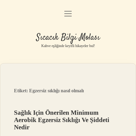
menüyü
Anasayfa
aç
Gizlilik Politikası
Sıcacık Bilgi Molası
Yasal Uyarı
Kahve eşliğinde keyifli hikayeler bul!
Hakkımızda
Etiket:
Egzersiz sıklığı nasıl olmalı
Sağlık Için Önerilen Minimum
Aerobik Egzersiz Sıklığı Ve Şiddeti
Nedir