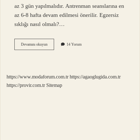
az 3 gün yapılmalıdır. Antrenman seanslarına en
az 6-8 hafta devam edilmesi önerilir. Egzersiz
sıklığı nasıl olmalı?…
Sağlık
Devamını okuyun
14 Yorum
Için
Önerilen
Minimum
Aerobik
Egzersiz
https://www.modaforum.com.tr
https://agaoglugida.com.tr
Sıklığı
Ve
https://provir.com.tr
Sitemap
Şiddeti
Nedir