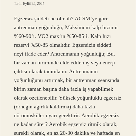
Tarih: Eylül 25, 2024
Egzersiz şiddeti ne olmalı? ACSM’ye göre
antrenman yoğunluğu; Maksimum kalp hızının
%60-90’ı. VO2 max’ın %50-85’i. Kalp hızı
rezervi %50-85 olmalıdır. Egzersizin şiddeti
neyi ifade eder? Antrenmanın yoğunluğu; Bu,
bir zaman biriminde elde edilen iş veya enerji
çıktısı olarak tanımlanır. Antrenmanın
yoğunluğunu artırmak, bir antrenman seansında
birim zaman başına daha fazla iş yapabilmek
olarak özetlenebilir. Yüksek yoğunluklu egzersiz
(örneğin ağırlık kaldırma) daha fazla
nöromüsküler uyarı gerektirir. Aerobik egzersiz
ne kadar sürer? Aerobik egzersiz ritmik olarak,
sürekli olarak, en az 20-30 dakika ve haftada en