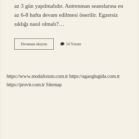
az 3 gün yapılmalıdır. Antrenman seanslarına en
az 6-8 hafta devam edilmesi önerilir. Egzersiz
sıklığı nasıl olmalı?…
Sağlık
Devamını okuyun
14 Yorum
Için
Önerilen
Minimum
Aerobik
Egzersiz
https://www.modaforum.com.tr
https://agaoglugida.com.tr
Sıklığı
Ve
https://provir.com.tr
Sitemap
Şiddeti
Nedir