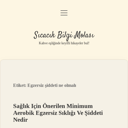
menüyü
Anasayfa
aç
Gizlilik Politikası
Sıcacık Bilgi Molası
Yasal Uyarı
Kahve eşliğinde keyifli hikayeler bul!
Hakkımızda
Etiket:
Egzersiz şiddeti ne olmalı
Sağlık Için Önerilen Minimum
Aerobik Egzersiz Sıklığı Ve Şiddeti
Nedir