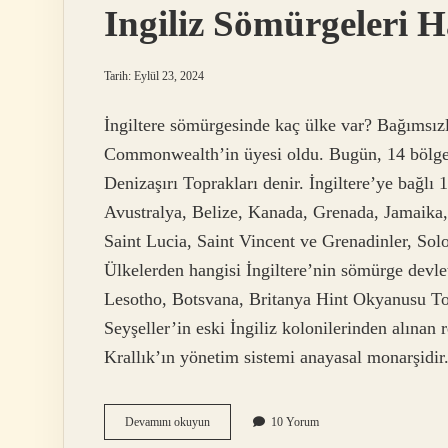
Ingiliz Sömürgeleri H
Tarih: Eylül 23, 2024
İngiltere sömürgesinde kaç ülke var? Bağımsızlı
Commonwealth’in üyesi oldu. Bugün, 14 bölge ha
Denizaşırı Toprakları denir. İngiltere’ye bağlı
Avustralya, Belize, Kanada, Grenada, Jamaika,
Saint Lucia, Saint Vincent ve Grenadinler, Sol
Ülkelerden hangisi İngiltere’nin sömürge devle
Lesotho, Botsvana, Britanya Hint Okyanusu To
Seyşeller’in eski İngiliz kolonilerinden alınan 
Krallık’ın yönetim sistemi anayasal monarşidi
Ingiliz
Devamını okuyun
10 Yorum
Sömürgeleri