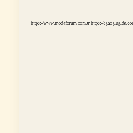
Hangi
Ülkeler
https://www.modaforum.com.tr
https://agaoglugida.co