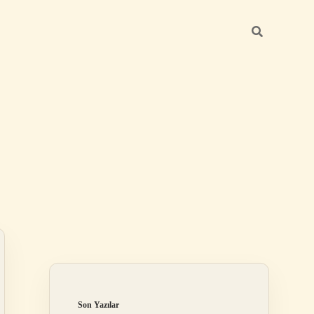
Sidebar
elexbet
tulipbet giriş
Son Yazılar