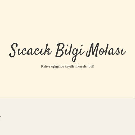
Sıcacık Bilgi Molası
Kahve eşliğinde keyifli hikayeler bul!
r