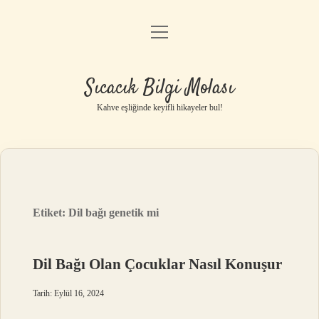
menüyü
Anasayfa
aç
Gizlilik Politikası
Sıcacık Bilgi Molası
Yasal Uyarı
Kahve eşliğinde keyifli hikayeler bul!
Hakkımızda
Etiket:
Dil bağı genetik mi
Dil Bağı Olan Çocuklar Nasıl Konuşur
Tarih: Eylül 16, 2024