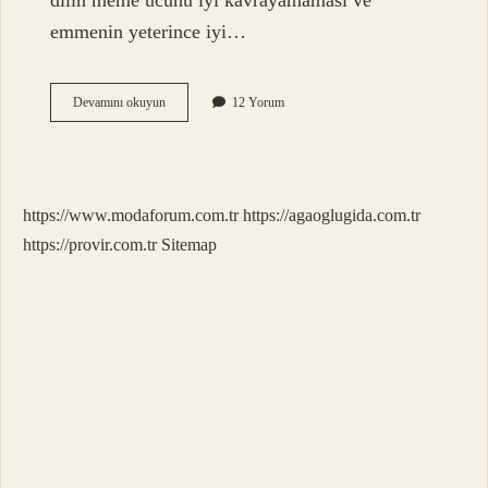
dilin meme ucunu iyi kavrayamaması ve
emmenin yeterince iyi…
Dil
Devamını okuyun
12 Yorum
Bağı
Olan
Çocuklar
Nasıl
Konuşur
https://www.modaforum.com.tr
https://agaoglugida.com.tr
https://provir.com.tr
Sitemap