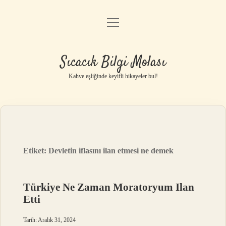
menüyü
Anasayfa
aç
Gizlilik Politikası
Sıcacık Bilgi Molası
Yasal Uyarı
Kahve eşliğinde keyifli hikayeler bul!
Hakkımızda
Etiket:
Devletin iflasını ilan etmesi ne demek
Türkiye Ne Zaman Moratoryum Ilan
Etti
Tarih: Aralık 31, 2024