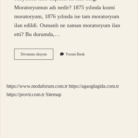
Moratoryumun adı nedir? 1875 yılında kısmi
moratoryum, 1876 yılında ise tam moratoryum
ilan edildi. Osmanlı ne zaman moratoryum ilan
etti? Bu durumda,…
Türkiye
Devamını okuyun
Yorum Bırak
Ne
Zaman
Moratoryum
Ilan
Etti
https://www.modaforum.com.tr
https://agaoglugida.com.tr
https://provir.com.tr
Sitemap