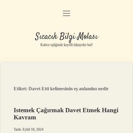
menüyü
Anasayfa
aç
Gizlilik Politikası
Sıcacık Bilgi Molası
Yasal Uyarı
Kahve eşliğinde keyifli hikayeler bul!
Hakkımızda
Etiket:
Davet Etti kelimesinin eş anlamlısı nedir
Istemek Çağırmak Davet Etmek Hangi
Kavram
Tarih: Eylül 18, 2024