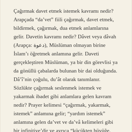
Çağırmak davet etmek istemek kavramı nedir?
Arapçada “da’vet” fiili çağırmak, davet etmek,
bildirmek, çağırmak, dua etmek anlamlarına
gelir. Davetin kavramı nedir? Dâvet veya dâvah
(Arapça: دعوة), Müslüman olmayan birine
İslam’ı öğretmek anlamına gelir. Daveti
gerçekleştiren Müslüman, ya bir din görevlisi ya
da gönüllü çabalarda bulunan bir dai olduğunda.
Dâ’î’nin çoğulu, du’ât olarak tanımlanır.
Sözlükte çağırmak seslenmek istemek ve
yakarmak ibadet gibi anlamlara gelen kavram
nedir? Prayer kelimesi “çağırmak, yakarmak,
istemek” anlamına gelir; “yardım istemek”
anlamına gelen da’vet ve da’vâ kelimeleri gibi
bir infinitive’dir ve ayrıca “küçükten büyüğe,