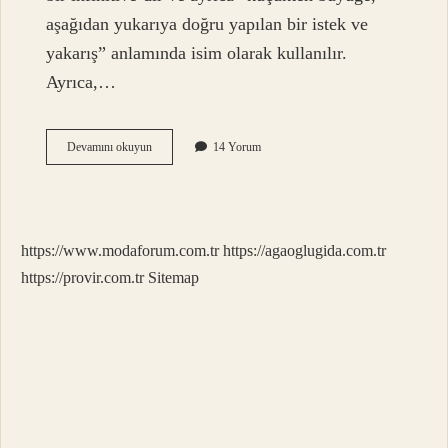
aşağıdan yukarıya doğru yapılan bir istek ve
yakarış” anlamında isim olarak kullanılır.
Ayrıca,…
Istemek
Devamını okuyun
14 Yorum
Çağırmak
Davet
Etmek
Hangi
Kavram
https://www.modaforum.com.tr
https://agaoglugida.com.tr
https://provir.com.tr
Sitemap