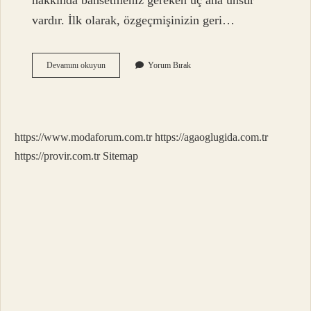
hakkında bahsetmeniz gereken üç ana unsur
vardır. İlk olarak, özgeçmişinizin geri…
Kişisel
Devamını okuyun
Yorum Bırak
Profile
Ne
Yazılır
https://www.modaforum.com.tr
https://agaoglugida.com.tr
https://provir.com.tr
Sitemap