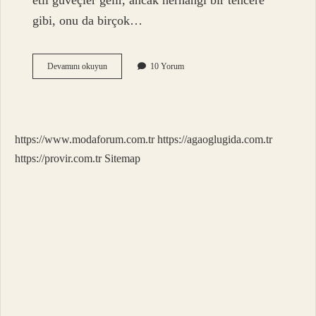
etli güveçler gelir, ancak herhangi bir tencere
gibi, onu da birçok…
Toprak
Devamını okuyun
10 Yorum
Tencere
Ne
Denir
https://www.modaforum.com.tr
https://agaoglugida.com.tr
https://provir.com.tr
Sitemap