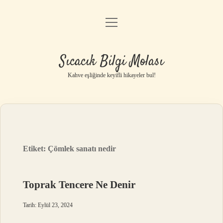
menüyü
Anasayfa
aç
Gizlilik Politikası
Sıcacık Bilgi Molası
Yasal Uyarı
Kahve eşliğinde keyifli hikayeler bul!
Hakkımızda
Etiket:
Çömlek sanatı nedir
Toprak Tencere Ne Denir
Tarih: Eylül 23, 2024