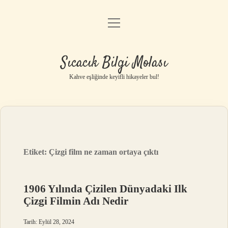
menüyü
Anasayfa
aç
Gizlilik Politikası
Sıcacık Bilgi Molası
Yasal Uyarı
Kahve eşliğinde keyifli hikayeler bul!
Hakkımızda
Etiket:
Çizgi film ne zaman ortaya çıktı
1906 Yılında Çizilen Dünyadaki Ilk
Çizgi Filmin Adı Nedir
Tarih: Eylül 28, 2024