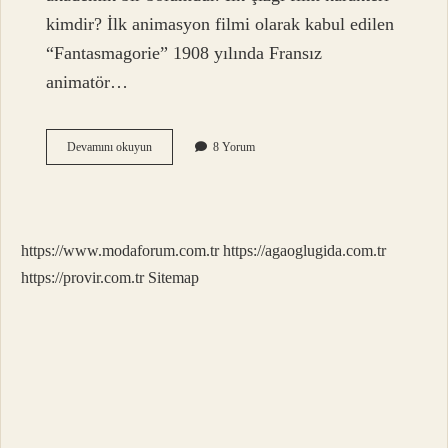
kimdir? İlk animasyon filmi olarak kabul edilen
“Fantasmagorie” 1908 yılında Fransız
animatör…
1906
Devamını okuyun
8 Yorum
Yılında
Çizilen
Dünyadaki
Ilk
Çizgi
https://www.modaforum.com.tr
https://agaoglugida.com.tr
Filmin
Adı
https://provir.com.tr
Sitemap
Nedir