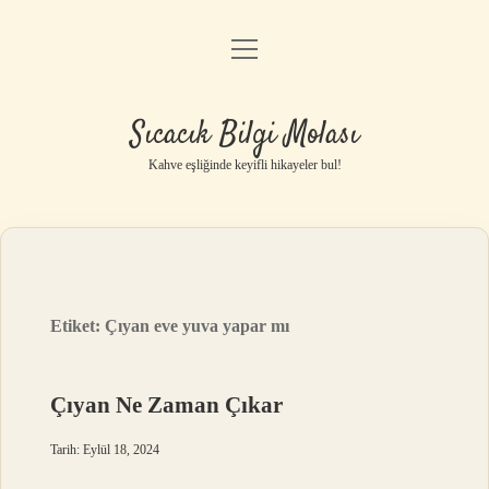
menüyü
Anasayfa
aç
Gizlilik Politikası
Sıcacık Bilgi Molası
Yasal Uyarı
Kahve eşliğinde keyifli hikayeler bul!
Hakkımızda
Etiket:
Çıyan eve yuva yapar mı
Çıyan Ne Zaman Çıkar
Tarih: Eylül 18, 2024