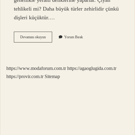
genellikle yeraltı deliklerine yaparlar. Çıyan
tehlikeli mi? Daha büyük türler zehirlidir çünkü
dişleri küçüktür.…
Çıyan
Devamını okuyun
Yorum Bırak
Ne
Zaman
Çıkar
https://www.modaforum.com.tr
https://agaoglugida.com.tr
https://provir.com.tr
Sitemap