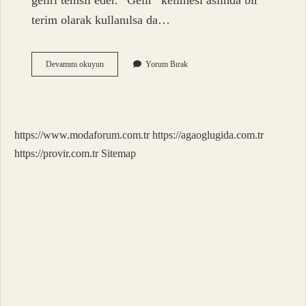
geliri temsil eder. “Gelir” kelimesi aslında bir
terim olarak kullanılsa da…
Bilançoda
Devamını okuyun
Yorum Bırak
Ciro
Nerede
https://www.modaforum.com.tr
https://agaoglugida.com.tr
https://provir.com.tr
Sitemap