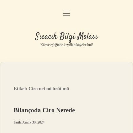
menüyü
Anasayfa
aç
Gizlilik Politikası
Sıcacık Bilgi Molası
Yasal Uyarı
Kahve eşliğinde keyifli hikayeler bul!
Hakkımızda
Etiket:
Ciro net mi brüt mü
Bilançoda Ciro Nerede
Tarih: Aralık 30, 2024