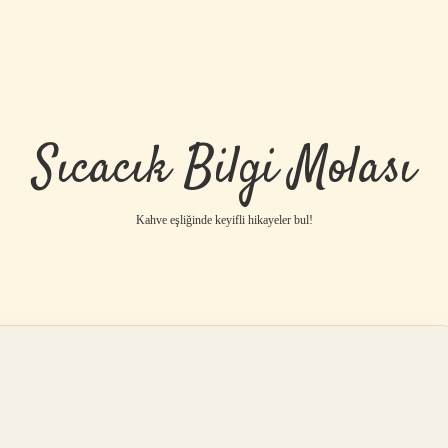
Sıcacık Bilgi Molası
Kahve eşliğinde keyifli hikayeler bul!