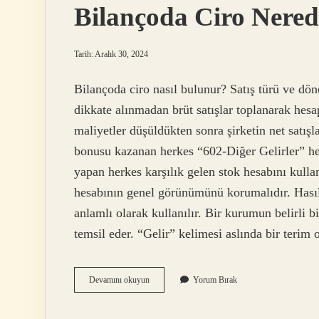
Bilançoda Ciro Nered
Tarih: Aralık 30, 2024
Bilançoda ciro nasıl bulunur? Satış türü ve döne
dikkate alınmadan brüt satışlar toplanarak hesap
maliyetler düşüldükten sonra şirketin net satışl
bonusu kazanan herkes “602-Diğer Gelirler” hes
yapan herkes karşılık gelen stok hesabını kulla
hesabının genel görünümünü korumalıdır. Hasıla
anlamlı olarak kullanılır. Bir kurumun belirli b
temsil eder. “Gelir” kelimesi aslında bir terim
Bilançoda
Devamını okuyun
Yorum Bırak
Ciro
Nerede