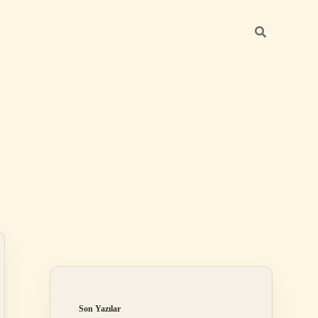
Sidebar
elexbet
tulipbet giriş
Son Yazılar