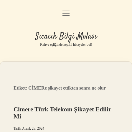
menüyü
Anasayfa
aç
Gizlilik Politikası
Sıcacık Bilgi Molası
Yasal Uyarı
Kahve eşliğinde keyifli hikayeler bul!
Hakkımızda
Etiket:
CİMERe şikayet ettikten sonra ne olur
Cimere Türk Telekom Şikayet Edilir
Mi
Tarih: Aralık 28, 2024