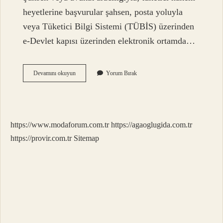
heyetlerine başvurular şahsen, posta yoluyla
veya Tüketici Bilgi Sistemi (TÜBİS) üzerinden
e-Devlet kapısı üzerinden elektronik ortamda…
Cimere
Devamını okuyun
Yorum Bırak
Türk
Telekom
Şikayet
Edilir
Mi
https://www.modaforum.com.tr
https://agaoglugida.com.tr
https://provir.com.tr
Sitemap