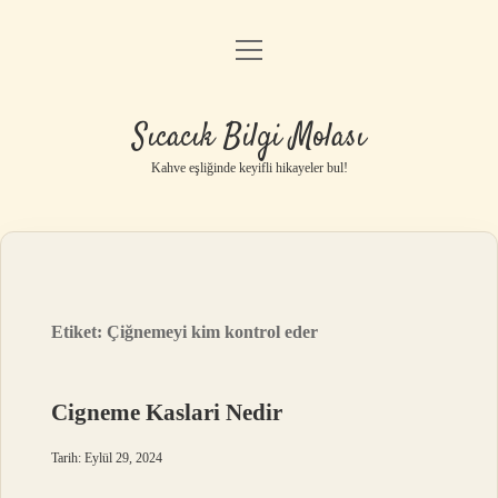
menüyü
Anasayfa
aç
Gizlilik Politikası
Sıcacık Bilgi Molası
Yasal Uyarı
Kahve eşliğinde keyifli hikayeler bul!
Hakkımızda
Etiket:
Çiğnemeyi kim kontrol eder
Cigneme Kaslari Nedir
Tarih: Eylül 29, 2024