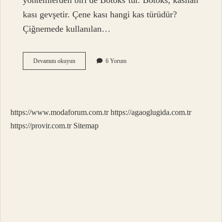
yöntemlerden biri de Botoks’tur. Botoks, kasılan
kası gevşetir. Çene kası hangi kas türüdür?
Çiğnemede kullanılan…
Cigneme
Devamını okuyun
6 Yorum
Kaslari
Nedir
https://www.modaforum.com.tr
https://agaoglugida.com.tr
https://provir.com.tr
Sitemap