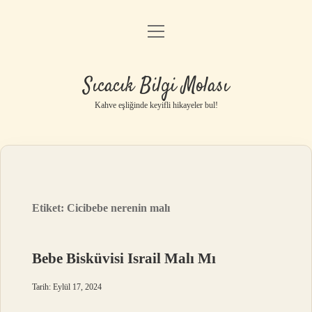
menüyü
Anasayfa
aç
Gizlilik Politikası
Sıcacık Bilgi Molası
Yasal Uyarı
Kahve eşliğinde keyifli hikayeler bul!
Hakkımızda
Etiket:
Cicibebe nerenin malı
Bebe Bisküvisi Israil Malı Mı
Tarih: Eylül 17, 2024