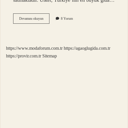
satmaktadır. Ülker, Türkiye’nin en büyük gıda…
Bebe
Devamını okuyun
8 Yorum
Bisküvisi
Israil
Malı
Mı
https://www.modaforum.com.tr
https://agaoglugida.com.tr
https://provir.com.tr
Sitemap