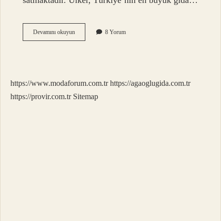
satmaktadır. Ülker, Türkiye’nin en büyük gıda…
Bebe
Devamını okuyun
8 Yorum
Bisküvisi
Israil
Malı
Mı
https://www.modaforum.com.tr
https://agaoglugida.com.tr
https://provir.com.tr
Sitemap