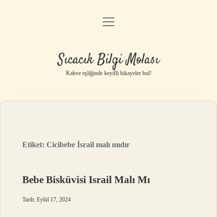
menüyü
Anasayfa
aç
Gizlilik Politikası
Sıcacık Bilgi Molası
Yasal Uyarı
Kahve eşliğinde keyifli hikayeler bul!
Hakkımızda
Etiket:
Cicibebe İsrail malı mıdır
Bebe Bisküvisi Israil Malı Mı
Tarih: Eylül 17, 2024