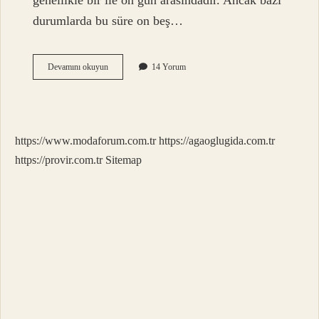
genellikle bir ile on gün arasındadır. Ancak bazı
durumlarda bu süre on beş…
Cezaevinden
Devamını okuyun
14 Yorum
Çıkışlar
Kaçta
Olur
https://www.modaforum.com.tr
https://agaoglugida.com.tr
https://provir.com.tr
Sitemap