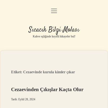
menüyü
Anasayfa
aç
Gizlilik Politikası
Sıcacık Bilgi Molası
Yasal Uyarı
Kahve eşliğinde keyifli hikayeler bul!
Hakkımızda
Etiket:
Cezaevinde kurula kimler çıkar
Cezaevinden Çıkışlar Kaçta Olur
Tarih: Eylül 28, 2024