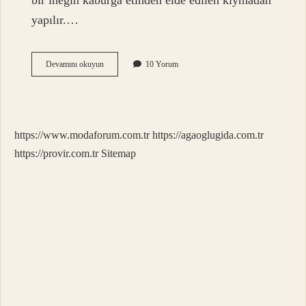
bir ineğin kaburga etinden elde edilen kıymadan
yapılır.…
Sucuğun
Devamını okuyun
10 Yorum
Içine
Çemen
Konur
Mu
https://www.modaforum.com.tr
https://agaoglugida.com.tr
https://provir.com.tr
Sitemap