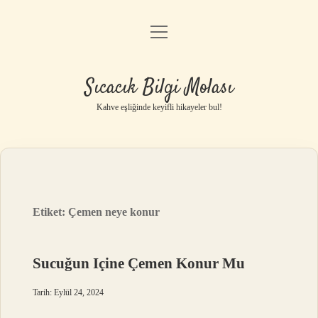
menüyü
Anasayfa
aç
Gizlilik Politikası
Sıcacık Bilgi Molası
Yasal Uyarı
Kahve eşliğinde keyifli hikayeler bul!
Hakkımızda
Etiket:
Çemen neye konur
Sucuğun Içine Çemen Konur Mu
Tarih: Eylül 24, 2024