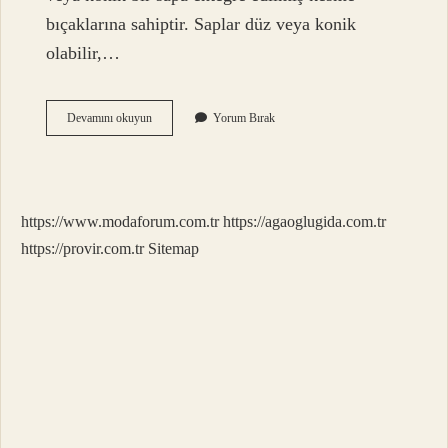
bıçaklarına sahiptir. Saplar düz veya konik
olabilir,…
Raybalama
Devamını okuyun
Yorum Bırak
Ve
Kılavuz
Çekme
Işlemi
Neden
https://www.modaforum.com.tr
https://agaoglugida.com.tr
Yapılır
https://provir.com.tr
Sitemap