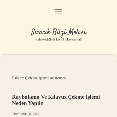
menüyü
Anasayfa
aç
Gizlilik Politikası
Sıcacık Bilgi Molası
Yasal Uyarı
Kahve eşliğinde keyifli hikayeler bul!
Hakkımızda
Etiket:
Çekme işlemi ne demek
Raybalama Ve Kılavuz Çekme Işlemi
Neden Yapılır
Tarih: Aralık 31, 2024