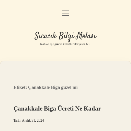
menüyü
Anasayfa
aç
Gizlilik Politikası
Sıcacık Bilgi Molası
Yasal Uyarı
Kahve eşliğinde keyifli hikayeler bul!
Hakkımızda
Etiket:
Çanakkale Biga güzel mi
Çanakkale Biga Ücreti Ne Kadar
Tarih: Aralık 31, 2024