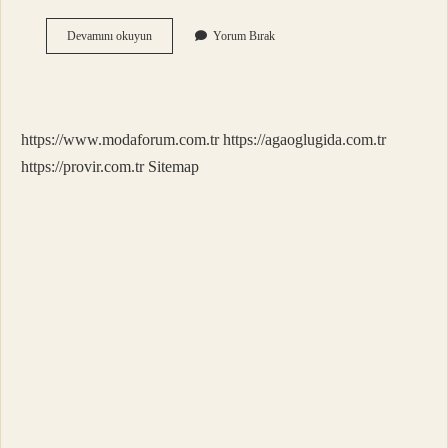
Çanakkale
Devamını okuyun
Yorum Bırak
Biga
Ücreti
Ne
Kadar
https://www.modaforum.com.tr
https://agaoglugida.com.tr
https://provir.com.tr
Sitemap