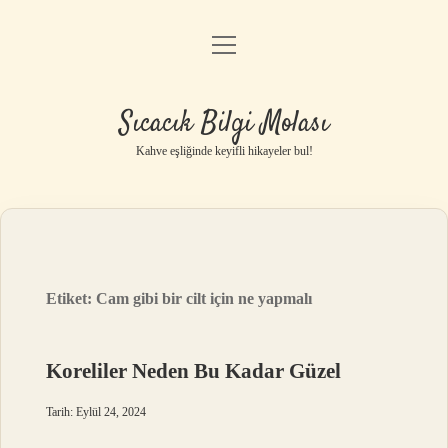
menüyü
Anasayfa
aç
Gizlilik Politikası
Sıcacık Bilgi Molası
Yasal Uyarı
Kahve eşliğinde keyifli hikayeler bul!
Hakkımızda
Etiket:
Cam gibi bir cilt için ne yapmalı
Koreliler Neden Bu Kadar Güzel
Tarih: Eylül 24, 2024