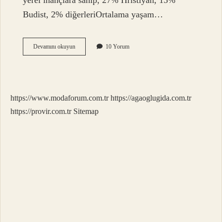
yerel inançlara sahip, 27% Hristiyan, 15%
Budist, 2% diğerleriOrtalama yaşam…
Koreliler
Devamını okuyun
10 Yorum
Neden
Bu
Kadar
Güzel
https://www.modaforum.com.tr
https://agaoglugida.com.tr
https://provir.com.tr
Sitemap