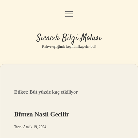
menüyü
Anasayfa
aç
Gizlilik Politikası
Sıcacık Bilgi Molası
Yasal Uyarı
Kahve eşliğinde keyifli hikayeler bul!
Hakkımızda
Etiket:
Büt yüzde kaç etkiliyor
Bütten Nasil Gecilir
Tarih: Aralık 19, 2024