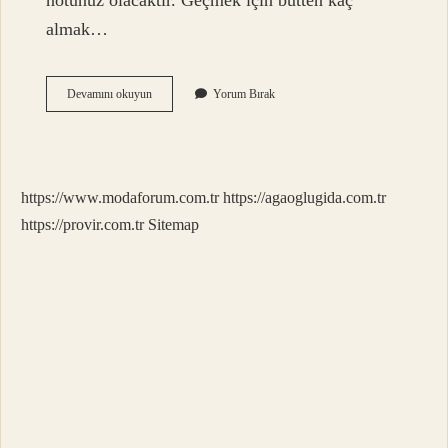
notunuz olacaktır. Geçmek için bütten kaç
almak…
Bütten
Devamını okuyun
Yorum Bırak
Nasil
Gecilir
https://www.modaforum.com.tr
https://agaoglugida.com.tr
https://provir.com.tr
Sitemap