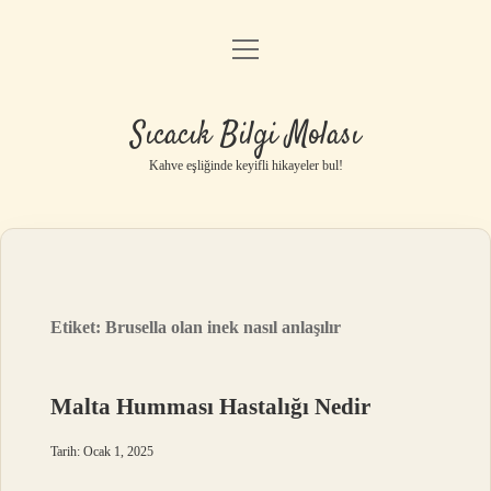
menüyü
Anasayfa
aç
Gizlilik Politikası
Sıcacık Bilgi Molası
Yasal Uyarı
Kahve eşliğinde keyifli hikayeler bul!
Hakkımızda
Etiket:
Brusella olan inek nasıl anlaşılır
Malta Humması Hastalığı Nedir
Tarih: Ocak 1, 2025