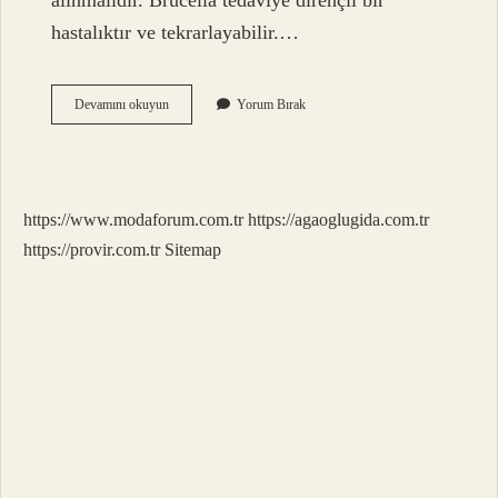
alınmalıdır. Brucella tedaviye dirençli bir
hastalıktır ve tekrarlayabilir.…
Malta
Devamını okuyun
Yorum Bırak
Humması
Hastalığı
Nedir
https://www.modaforum.com.tr
https://agaoglugida.com.tr
https://provir.com.tr
Sitemap