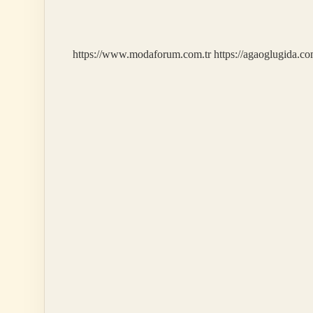
Zaman
Moratoryum
Ilan
Etti
https://www.modaforum.com.tr
https://agaoglugida.co