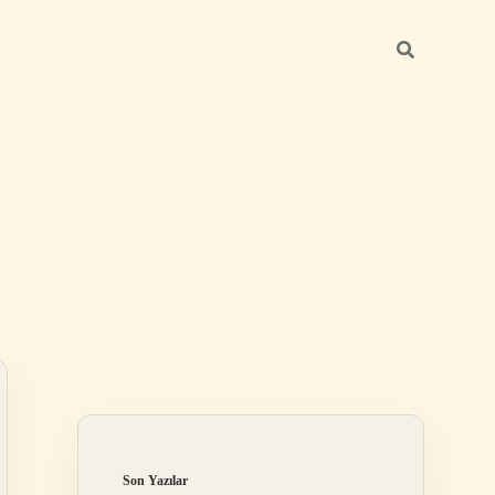
Sidebar
elexbet
tuli
Son Yazılar