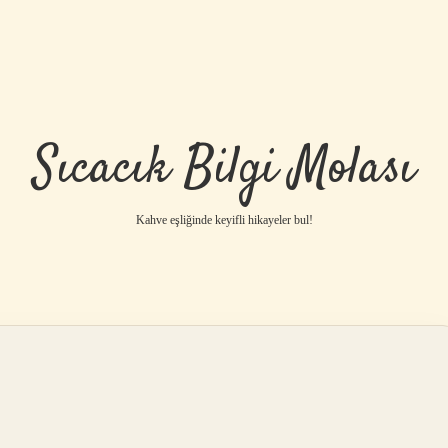
Sıcacık Bilgi Molası
Kahve eşliğinde keyifli hikayeler bul!