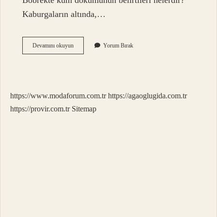
Böbrekte kum dökümünün belirtileri nelerdir?
Kaburgaların altında,…
Böbrek
Devamını okuyun
Yorum Bırak
Taşı
Belirtileri
Nelerdir
https://www.modaforum.com.tr
https://agaoglugida.com.tr
https://provir.com.tr
Sitemap