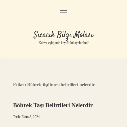
menüyü
Anasayfa
aç
Gizlilik Politikası
Sıcacık Bilgi Molası
Yasal Uyarı
Kahve eşliğinde keyifli hikayeler bul!
Hakkımızda
Etiket:
Böbrek üşütmesi belirtileri nelerdir
Böbrek Taşı Belirtileri Nelerdir
Tarih: Ekim 8, 2024