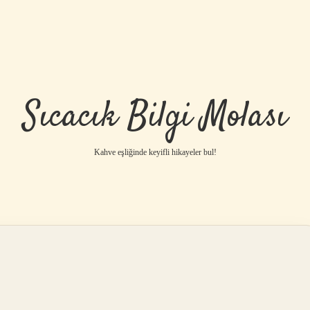
Sıcacık Bilgi Molası
Kahve eşliğinde keyifli hikayeler bul!