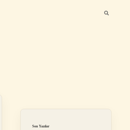
Sidebar
elexbet
tulipbet giriş
Son Yazılar