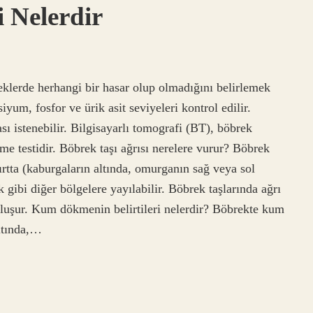
i Nelerdir
eklerde herhangi bir hasar olup olmadığını belirlemek
siyum, fosfor ve ürik asit seviyeleri kontrol edilir.
ı istenebilir. Bilgisayarlı tomografi (BT), böbrek
me testidir. Böbrek taşı ağrısı nerelere vurur? Böbrek
ırtta (kaburgaların altında, omurganın sağ veya sol
ık gibi diğer bölgelere yayılabilir. Böbrek taşlarında ağrı
a oluşur. Kum dökmenin belirtileri nelerdir? Böbrekte kum
altında,…