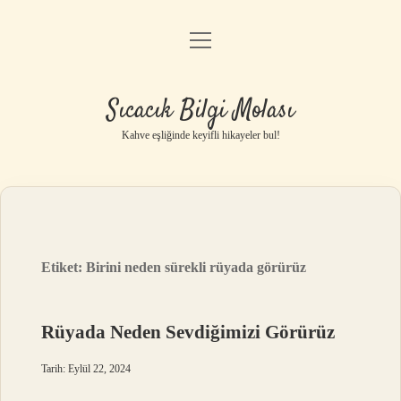
menüyü
Anasayfa
aç
Gizlilik Politikası
Sıcacık Bilgi Molası
Yasal Uyarı
Kahve eşliğinde keyifli hikayeler bul!
Hakkımızda
Etiket:
Birini neden sürekli rüyada görürüz
Rüyada Neden Sevdiğimizi Görürüz
Tarih: Eylül 22, 2024