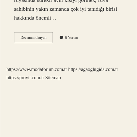
rüyasında sürekli aynı kişiyi görmek, rüya
sahibinin yakın zamanda çok iyi tanıdığı birisi
hakkında önemli…
Rüyada
Devamını okuyun
6 Yorum
Neden
Sevdiğimizi
Görürüz
https://www.modaforum.com.tr
https://agaoglugida.com.tr
https://provir.com.tr
Sitemap