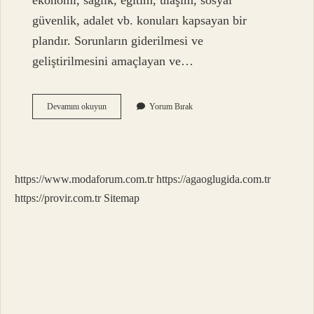
ekonomi, sağlık, eğitim, ulaşım, sosyal
güvenlik, adalet vb. konuları kapsayan bir
plandır. Sorunların giderilmesi ve
geliştirilmesini amaçlayan ve…
Kalkınma
Devamını okuyun
Yorum Bırak
Nedir
Vikipedi
https://www.modaforum.com.tr
https://agaoglugida.com.tr
https://provir.com.tr
Sitemap