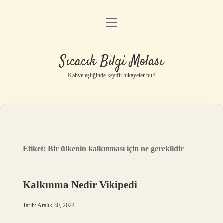
menüyü
Anasayfa
aç
Gizlilik Politikası
Sıcacık Bilgi Molası
Yasal Uyarı
Kahve eşliğinde keyifli hikayeler bul!
Hakkımızda
Etiket:
Bir ülkenin kalkınması için ne gereklidir
Kalkınma Nedir Vikipedi
Tarih: Aralık 30, 2024