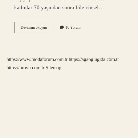
kadınlar 70 yaşından sonra bile cinsel…
Erkeklerin
Devamını okuyun
10 Yorum
Cinsel
Organı
Neye
Göre
Kalkar
https://www.modaforum.com.tr
https://agaoglugida.com.tr
https://provir.com.tr
Sitemap