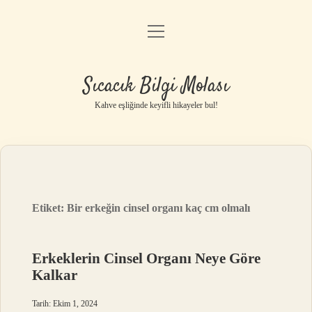
menüyü
Anasayfa
aç
Gizlilik Politikası
Sıcacık Bilgi Molası
Yasal Uyarı
Kahve eşliğinde keyifli hikayeler bul!
Hakkımızda
Etiket:
Bir erkeğin cinsel organı kaç cm olmalı
Erkeklerin Cinsel Organı Neye Göre
Kalkar
Tarih: Ekim 1, 2024