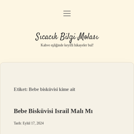
menüyü
Anasayfa
aç
Gizlilik Politikası
Sıcacık Bilgi Molası
Yasal Uyarı
Kahve eşliğinde keyifli hikayeler bul!
Hakkımızda
Etiket:
Bebe bisküvisi kime ait
Bebe Bisküvisi Israil Malı Mı
Tarih: Eylül 17, 2024