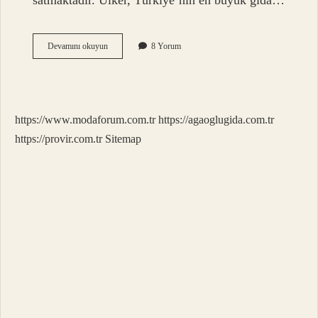
satmaktadır. Ülker, Türkiye’nin en büyük gıda…
Bebe
Devamını okuyun
8 Yorum
Bisküvisi
Israil
Malı
Mı
https://www.modaforum.com.tr
https://agaoglugida.com.tr
https://provir.com.tr
Sitemap