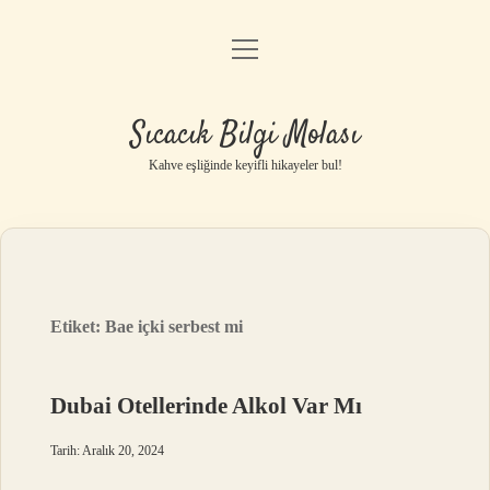
menüyü
Anasayfa
aç
Gizlilik Politikası
Sıcacık Bilgi Molası
Yasal Uyarı
Kahve eşliğinde keyifli hikayeler bul!
Hakkımızda
Etiket:
Bae içki serbest mi
Dubai Otellerinde Alkol Var Mı
Tarih: Aralık 20, 2024