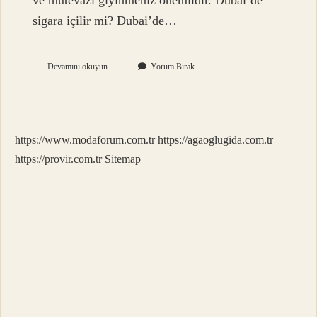
ve mütevazı giyinmeniz önemlidir. Dubai’de
sigara içilir mi? Dubai’de…
Dubai
Devamını okuyun
Yorum Bırak
Otellerinde
Alkol
Var
Mı
https://www.modaforum.com.tr
https://agaoglugida.com.tr
https://provir.com.tr
Sitemap