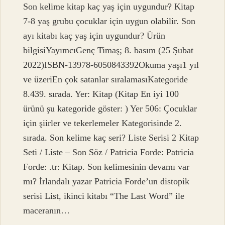
Son kelime kitap kaç yaş için uygundur? Kitap
7-8 yaş grubu çocuklar için uygun olabilir. Son
ayı kitabı kaç yaş için uygundur? Ürün
bilgisiYayımcı‎Genç Timaş; 8. basım (25 Şubat
2022)ISBN-13‎978-6050843392Okuma yaşı‎1 yıl
ve üzeriEn çok satanlar sıralamasıKategoride
8.439. sırada. Yer: Kitap (Kitap En iyi 100
ürünü şu kategoride göster: ) Yer 506: Çocuklar
için şiirler ve tekerlemeler Kategorisinde 2.
sırada. Son kelime kaç seri? Liste Serisi 2 Kitap
Seti / Liste – Son Söz / Patricia Forde: Patricia
Forde: .tr: Kitap. Son kelimesinin devamı var
mı? İrlandalı yazar Patricia Forde’un distopik
serisi List, ikinci kitabı “The Last Word” ile
maceranın…