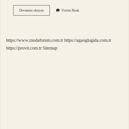
Son
Devamını okuyun
Yorum Bırak
Kelime
Kitap
Ne
Anlatıyor
https://www.modaforum.com.tr
https://agaoglugida.com.tr
https://provir.com.tr
Sitemap