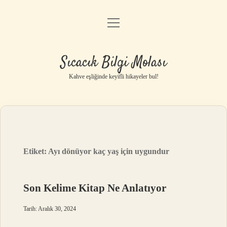
menüyü
Anasayfa
aç
Gizlilik Politikası
Sıcacık Bilgi Molası
Yasal Uyarı
Kahve eşliğinde keyifli hikayeler bul!
Hakkımızda
Etiket:
Ayı dönüyor kaç yaş için uygundur
Son Kelime Kitap Ne Anlatıyor
Tarih: Aralık 30, 2024