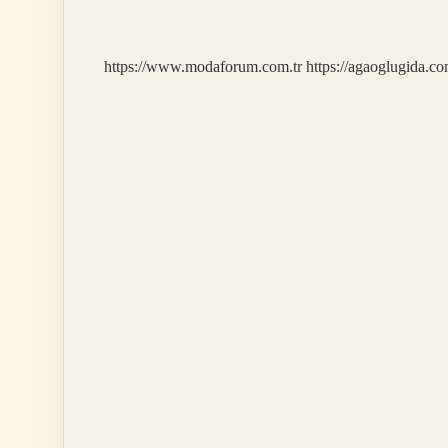
Kadar
Yer
Yakar
https://www.modaforum.com.tr
https://agaoglugida.co
Ne
Anlama
Gelir