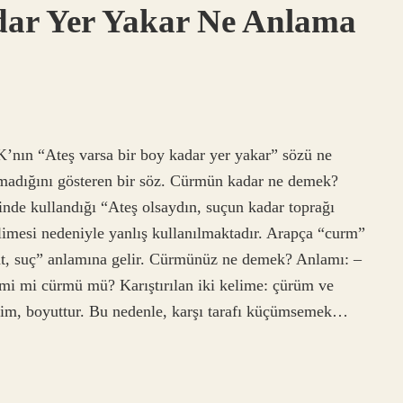
ar Yer Yakar Ne Anlama
’nın “Ateş varsa bir boy kadar yer yakar” sözü ne
madığını gösteren bir söz. Cürmün kadar ne demek?
nde kullandığı “Ateş olsaydın, suçun kadar toprağı
elimesi nedeniyle yanlış kullanılmaktadır. Arapça “curm”
at, suç” anlamına gelir. Cürmünüz ne demek? Anlamı: –
rmi mi cürmü mü? Karıştırılan iki kelime: çürüm ve
acim, boyuttur. Bu nedenle, karşı tarafı küçümsemek…