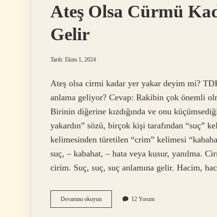
Ateş Olsa Cürmü Kad
Gelir
Tarih: Ekim 1, 2024
Ateş olsa cirmi kadar yer yakar deyim mi? TDK
anlama geliyor? Cevap: Rakibin çok önemli ol
Birinin diğerine kızdığında ve onu küçümsediği
yakardın” sözü, birçok kişi tarafından “suç” k
kelimesinden türetilen “crim” kelimesi “kabah
suç, – kabahat, – hata veya kusur, yanılma. Ci
cirim. Suç, suç, suç anlamına gelir. Hacim, h
Ateş
Devamını okuyun
12 Yorum
Olsa
Cürmü