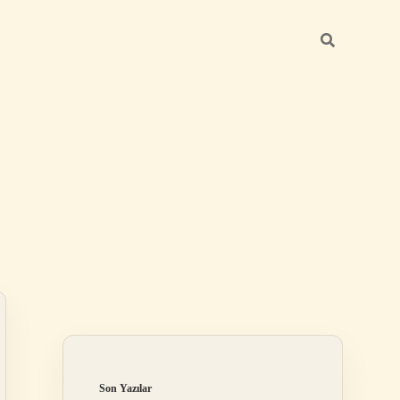
Sidebar
elexbet
tulipbet giriş
Son Yazılar