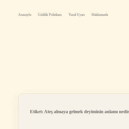
Anasayfa
Gizlilik Politikası
Yasal Uyarı
Hakkımızda
Etiket:
Ateş almaya gelmek deyiminin anlamı nedi