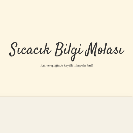
Sıcacık Bilgi Molası
Kahve eşliğinde keyifli hikayeler bul!
r