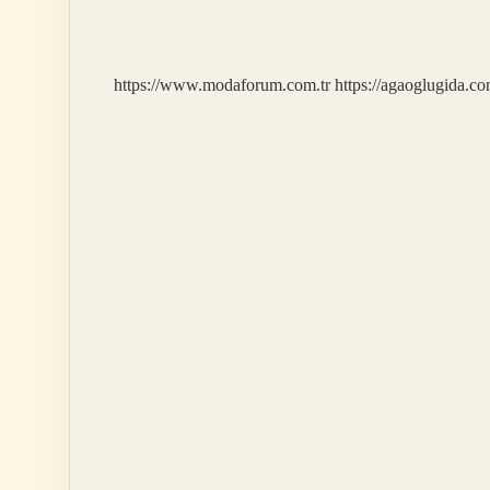
Caiz
Mi
https://www.modaforum.com.tr
https://agaoglugida.co