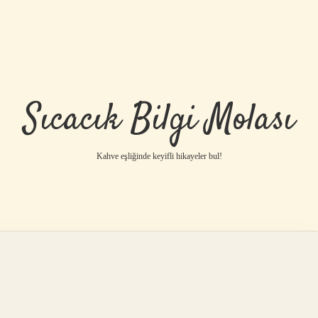
Sıcacık Bilgi Molası
Kahve eşliğinde keyifli hikayeler bul!