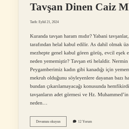
Tavşan Dinen Caiz M
Tarih: Eylül 21, 2024
Kuranda tavşan haram mıdır? Yabani tavşanlar
tarafından helal kabul edilir. As dahil olmak ü
mezhepte genel kabul gören görüş, evcil eşek 
neden yememiştir? Tavşan eti helaldir. Nermin 
Peygamberimiz kadın gibi kanadığı için yememi
mekruh olduğunu söyleyenlere dayanan bazı h
bundan çıkarılamayacağı konusunda hemfikirdir
tavşanların adet görmesi ve Hz. Muhammed’in (
neden…
Tavşan
Devamını okuyun
12 Yorum
Dinen