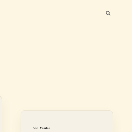
Sidebar
elexbet
tulipbet giriş
Son Yazılar