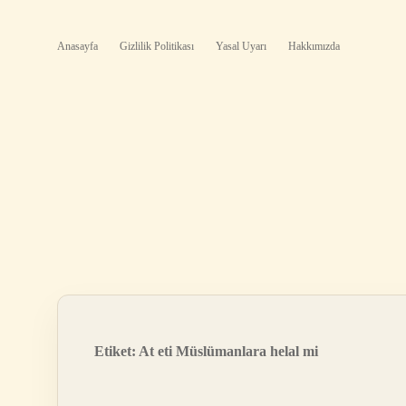
Anasayfa
Gizlilik Politikası
Yasal Uyarı
Hakkımızda
Etiket:
At eti Müslümanlara helal mi