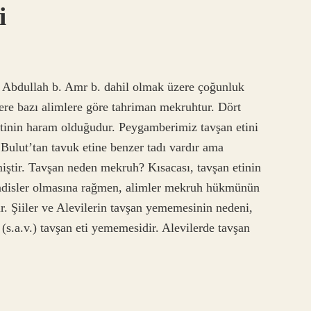
i
, Abdullah b. Amr b. dahil olmak üzere çoğunluk
zere bazı alimlere göre tahriman mekruhtur. Dört
etinin haram olduğudur. Peygamberimiz tavşan etini
Bulut’tan tavuk etine benzer tadı vardır ama
ştir. Tavşan neden mekruh? Kısacası, tavşan etinin
adisler olmasına rağmen, alimler mekruh hükmünün
. Şiiler ve Alevilerin tavşan yememesinin nedeni,
s.a.v.) tavşan eti yememesidir. Alevilerde tavşan