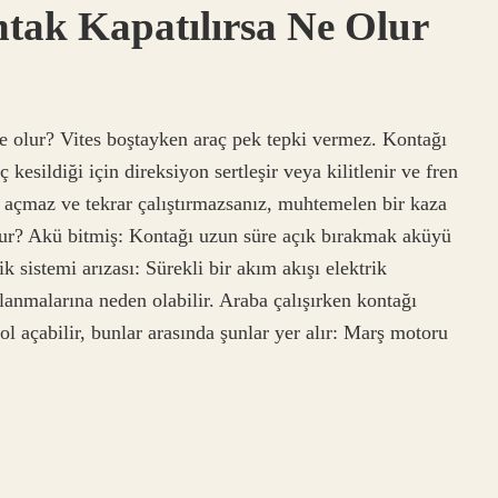
tak Kapatılırsa Ne Olur
e olur? Vites boştayken araç pek tepki vermez. Kontağı
kesildiği için direksiyon sertleşir veya kilitlenir ve fren
 açmaz ve tekrar çalıştırmazsanız, muhtemelen bir kaza
olur? Akü bitmiş: Kontağı uzun süre açık bırakmak aküyü
ik sistemi arızası: Sürekli bir akım akışı elektrik
alanmalarına neden olabilir. Araba çalışırken kontağı
ol açabilir, bunlar arasında şunlar yer alır: Marş motoru