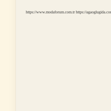
Ne
Olur
https://www.modaforum.com.tr
https://agaoglugida.co