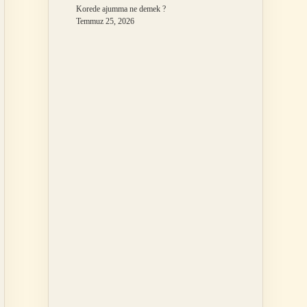
Korede ajumma ne demek ?
Temmuz 25, 2026