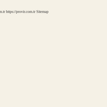
m.tr
https://provir.com.tr
Sitemap