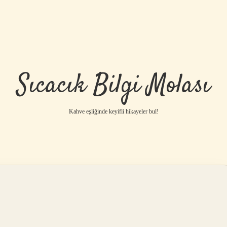
Sıcacık Bilgi Molası
Kahve eşliğinde keyifli hikayeler bul!