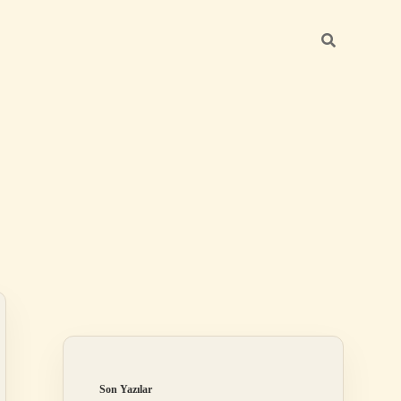
Sidebar
elexbet
tulipbet giriş
Son Yazılar