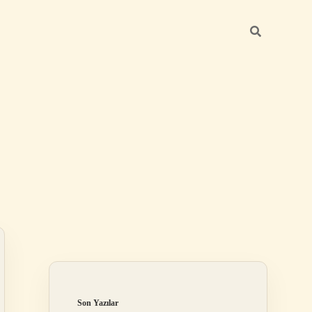
Sidebar
elexbet
tulipbet giriş
Son Yazılar