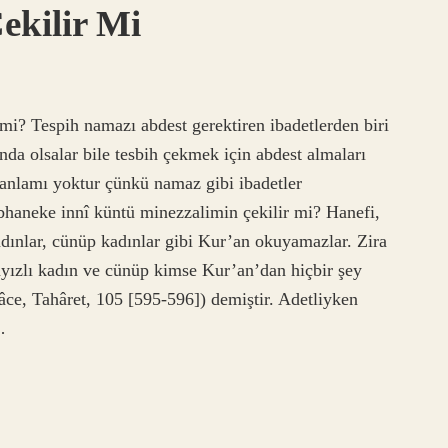
ekilir Mi
 mi? Tespih namazı abdest gerektiren ibadetlerden biri
nda olsalar bile tesbih çekmek için abdest almaları
anlamı yoktur çünkü namaz gibi ibadetler
übhaneke innî küntü minezzalimin çekilir mi? Hanefi,
adınlar, cünüp kadınlar gibi Kur’an okuyamazlar. Zira
yızlı kadın ve cünüp kimse Kur’an’dan hiçbir şey
ce, Tahâret, 105 [595-596]) demiştir. Adetliyken
…