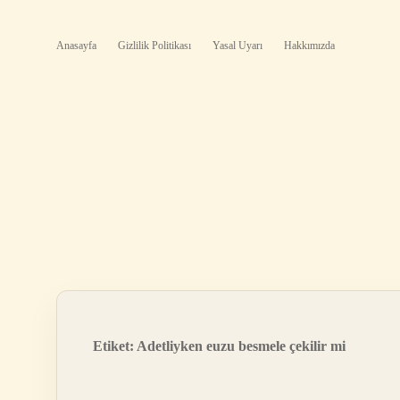
Anasayfa
Gizlilik Politikası
Yasal Uyarı
Hakkımızda
Etiket:
Adetliyken euzu besmele çekilir mi