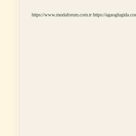
Çekilir
Mi
https://www.modaforum.com.tr
https://agaoglugida.co