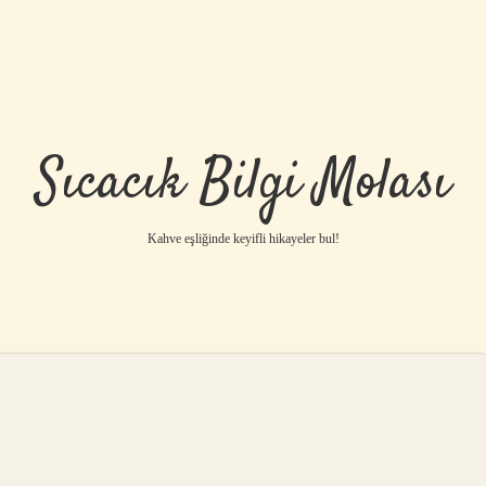
Sıcacık Bilgi Molası
Kahve eşliğinde keyifli hikayeler bul!