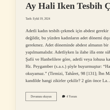
Ay Hali Iken Tesbih Ç
Tarih: Eylül 19, 2024
Adetli kadın tesbih çekmek için abdest gerekir
değildir, bu yüzden kadınların adet dönemi dışı
gerekmez. Adet döneminde abdest almanın bir 
yapılmamalıdır. Adetliyken la ilahe illa ente s
Şafii ve Hanbelilere göre, adetli veya lohusa k
Hz. Peygamber (s.a.s.) şöyle buyurmuştur: “Ha
okuyamaz.” (Tirmizi, Tahâret, 98 [131]; İbn Mâ
kandilde hangi zikirler çekilir? 2 gün önce La
Ay
Devamını okuyun
4 Yorum
Hali
Iken
Tesbih